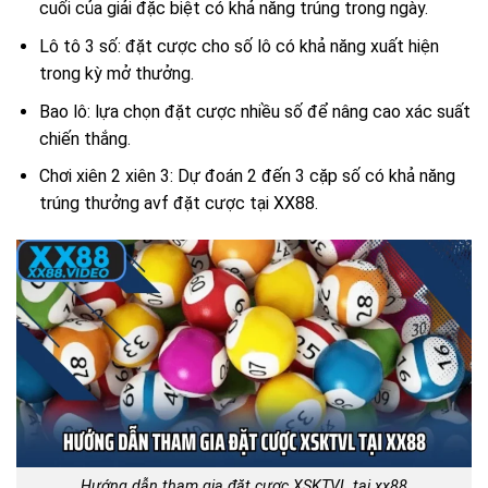
cuối của giải đặc biệt có khả năng trúng trong ngày.
Lô tô 3 số: đặt cược cho số lô có khả năng xuất hiện
trong kỳ mở thưởng.
Bao lô: lựa chọn đặt cược nhiều số để nâng cao xác suất
chiến thắng.
Chơi xiên 2 xiên 3: Dự đoán 2 đến 3 cặp số có khả năng
trúng thưởng avf đặt cược tại XX88.
Hướng dẫn tham gia đặt cược XSKTVL tại xx88