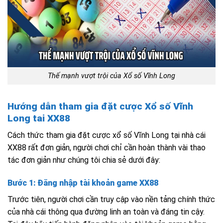
Thế mạnh vượt trội của Xổ số Vĩnh Long
Hướng dẫn tham gia đặt cược Xổ số Vĩnh
Long tai XX88
Cách thức tham gia đặt cược xổ số Vĩnh Long tại nhà cái
XX88 rất đơn giản, người chơi chỉ cần hoàn thành vài thao
tác đơn giản như chúng tôi chia sẻ dưới đây:
Bước 1: Đăng nhập tài khoản game XX88
Trước tiên, người chơi cần truy cập vào nền tảng chính thức
của nhà cái thông qua đường linh an toàn và đáng tin cậy.