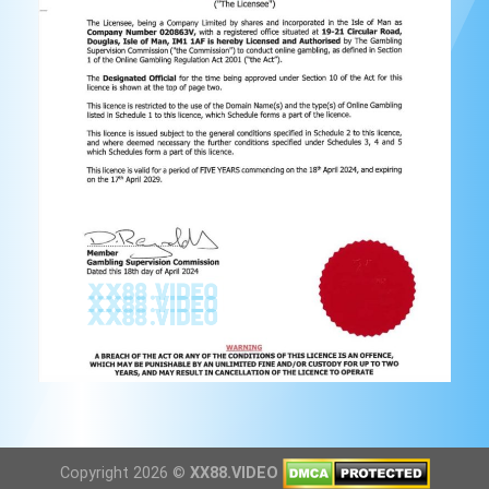
Copyright 2026 ©
XX88.VIDEO