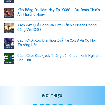
Kèo Bóng Đá Hôm Nay Tại XX88 – Dự Đoán Chuẩn,
Ăn Thưởng Ngay
Xem Kết Quả Bóng Đá Đơn Giản Và Nhanh Chóng
Cùng Với XX88
Cách Chơi Xóc Đĩa Hiệu Quả Tại XX88 Và Cơ Hội
Thưởng Lớn
Cách Chơi Blackjack Thắng Lớn Chuẩn Kinh Nghiệm
Cao Thủ
GIỚI THIỆU