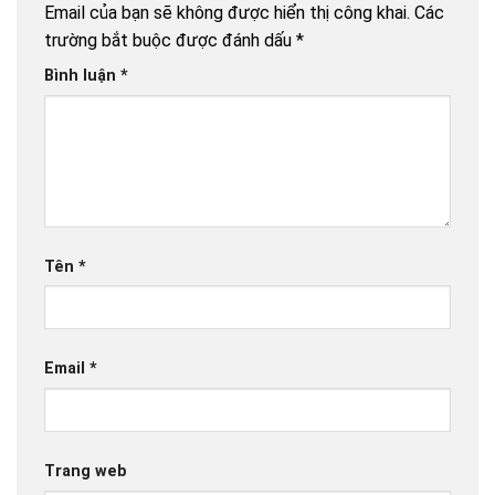
Email của bạn sẽ không được hiển thị công khai.
Các
trường bắt buộc được đánh dấu
*
Bình luận
*
Tên
*
Email
*
Trang web