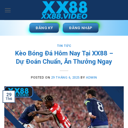
Skip
to
content
ĐĂNG KÝ
ĐĂNG NHẬP
TIN TỨC
Kèo Bóng Đá Hôm Nay Tại XX88 –
Dự Đoán Chuẩn, Ăn Thưởng Ngay
POSTED ON
29 THÁNG 6, 2025
BY
ADMIN
29
Th6