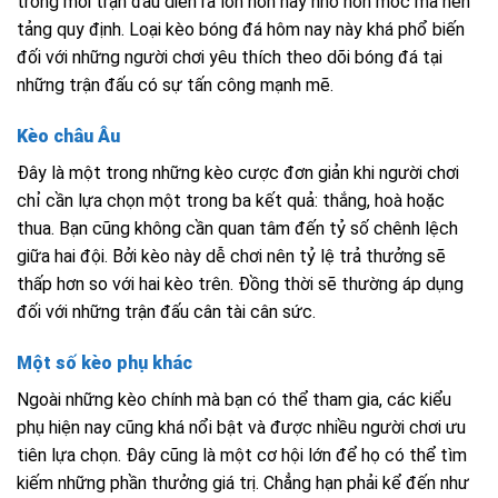
trong mỗi trận đấu diễn ra lớn hơn hay nhỏ hơn mốc mà nền
tảng quy định. Loại kèo bóng đá hôm nay này khá phổ biến
đối với những người chơi yêu thích theo dõi bóng đá tại
những trận đấu có sự tấn công mạnh mẽ.
Kèo châu Âu
Đây là một trong những kèo cược đơn giản khi người chơi
chỉ cần lựa chọn một trong ba kết quả: thắng, hoà hoặc
thua. Bạn cũng không cần quan tâm đến tỷ số chênh lệch
giữa hai đội. Bởi kèo này dễ chơi nên tỷ lệ trả thưởng sẽ
thấp hơn so với hai kèo trên. Đồng thời sẽ thường áp dụng
đối với những trận đấu cân tài cân sức.
Một số kèo phụ khác
Ngoài những kèo chính mà bạn có thể tham gia, các kiểu
phụ hiện nay cũng khá nổi bật và được nhiều người chơi ưu
tiên lựa chọn. Đây cũng là một cơ hội lớn để họ có thể tìm
kiếm những phần thưởng giá trị. Chẳng hạn phải kể đến như