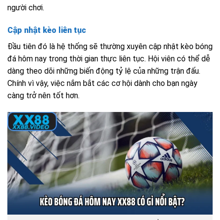
người chơi.
Cập nhật kèo liên tục
Đầu tiên đó là hệ thống sẽ thường xuyên cập nhật kèo bóng
đá hôm nay trong thời gian thực liên tục. Hội viên có thể dễ
dàng theo dõi những biến động tỷ lệ của những trận đấu.
Chính vì vậy, việc nắm bắt các cơ hội dành cho bạn ngày
càng trở nên tốt hơn.