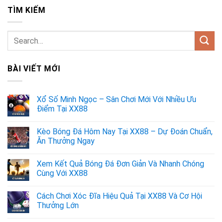
TÌM KIẾM
BÀI VIẾT MỚI
Xổ Số Minh Ngọc – Sân Chơi Mới Với Nhiều Ưu
Điểm Tại XX88
Kèo Bóng Đá Hôm Nay Tại XX88 – Dự Đoán Chuẩn,
Ăn Thưởng Ngay
Xem Kết Quả Bóng Đá Đơn Giản Và Nhanh Chóng
Cùng Với XX88
Cách Chơi Xóc Đĩa Hiệu Quả Tại XX88 Và Cơ Hội
Thưởng Lớn