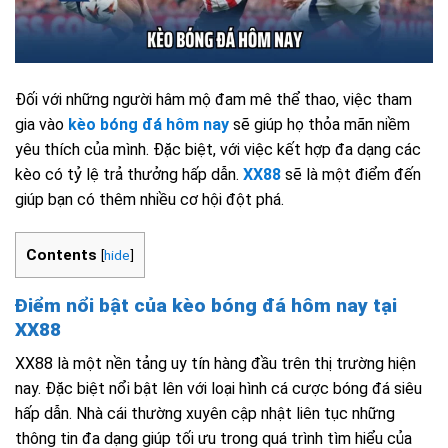
Đối với những người hâm mộ đam mê thể thao, việc tham
gia vào
kèo bóng đá hôm nay
sẽ giúp họ thỏa mãn niềm
yêu thích của mình. Đặc biệt, với việc kết hợp đa dạng các
kèo có tỷ lệ trả thưởng hấp dẫn.
XX88
sẽ là một điểm đến
giúp bạn có thêm nhiều cơ hội đột phá.
Contents
[
hide
]
Điểm nổi bật của kèo bóng đá hôm nay tại
XX88
XX88 là một nền tảng uy tín hàng đầu trên thị trường hiện
nay. Đặc biệt nổi bật lên với loại hình cá cược bóng đá siêu
hấp dẫn. Nhà cái thường xuyên cập nhật liên tục những
thông tin đa dạng giúp tối ưu trong quá trình tìm hiểu của